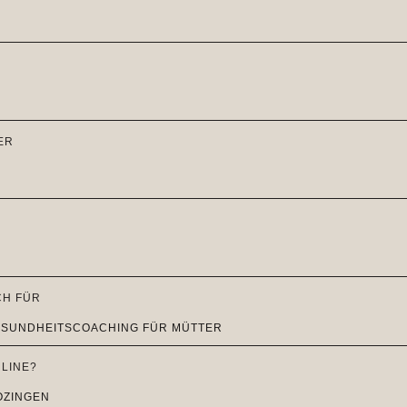
ER
CH FÜR
LINE?