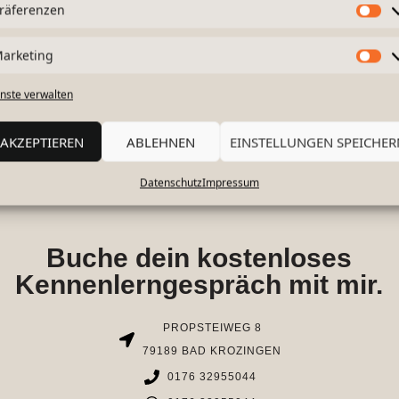
räferenzen
arketing
nste verwalten
AKZEPTIEREN
ABLEHNEN
EINSTELLUNGEN SPEICHER
Datenschutz
Impressum
Buche dein kostenloses
Kennenlerngespräch mit mir.
PROPSTEIWEG 8
79189 BAD KROZINGEN
0176 32955044